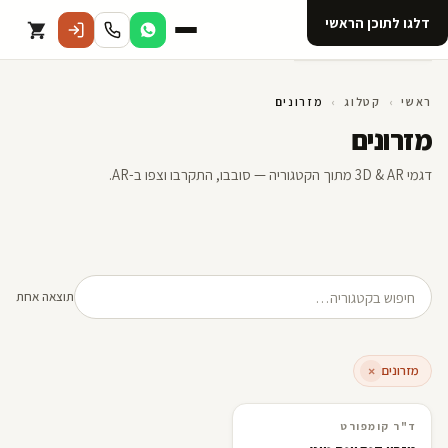
דלגו לתוכן הראשי
קטלוג
ראשי
›
קטלוג
›
מזרונים
מזרונים
אודות 123D
דגמי 3D & AR מתוך הקטגוריה — סובבו, התקרבו וצפו ב-AR.
מנוי ל 123D
חיפוש מוצרים
תוצאה אחת
מזרונים
×
ד"ר קומפורט
3D · AR
ד"ר קומפורט