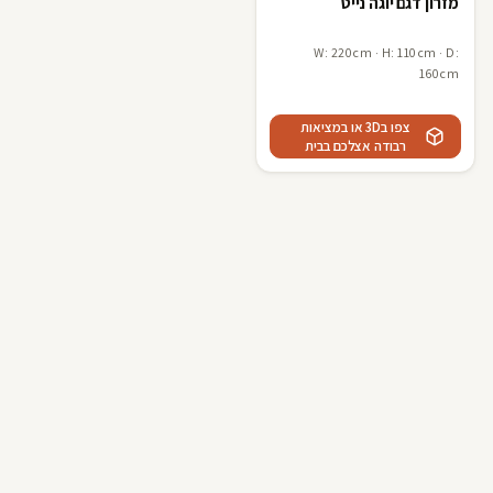
מזרון דגם יוגה נייט
W: 220cm · H: 110cm · D:
160cm
צפו ב3D או במציאות
רבודה אצלכם בבית