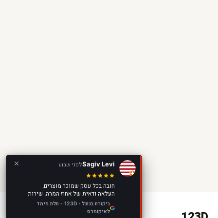
Sagiv Levi
לפני שבוע
חובה בכל עסק שמוכר מוצרים,
העלאה ודאית של אחוז המרה, שירות
מצוין, מוצר מצוין, מומלץ בחום!
ביקורת בגוגל · 123D - תלת מימד
123D
לאיקומרס