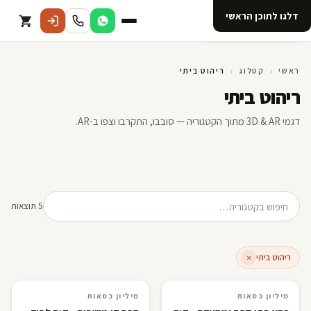
דלגו לתוכן הראשי
קטלוג
ראשי
›
קטלוג
›
ריהוט ביתי
ריהוט ביתי
אודות 123D
דגמי 3D & AR מתוך הקטגוריה — סובבו, התקרבו וצפו ב-AR.
מנוי ל 123D
חיפוש מוצרים
5 תוצאות
ריהוט ביתי
×
R
F
מיליון כסאות
מיליון כסאות
3D · AR
מיליון כסאות
3D · AR
מיליון כסאות