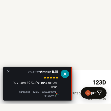
Amnon B2B
לפני שבוע
123D
המכירות באתר עלו ב40% מעבר לכל
דימיון
ביקורת בגוגל · 123D - תלת מימד
סינון
1
מעירים מוצרים לחיים בתלת מימד ומציאות רבודה. החנות שלכם —
לאיקומרס
מציאותית יותר.