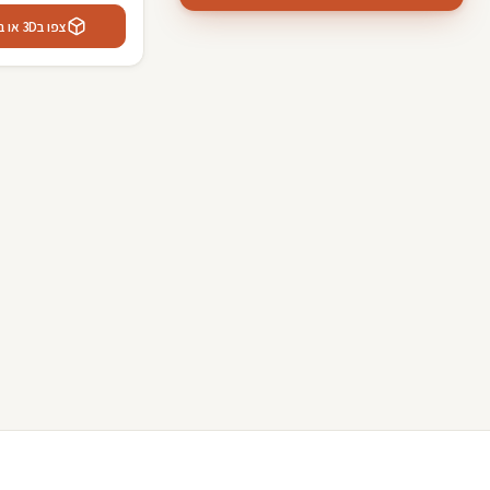
└
כסאות מנהלים
(4)
צפו ב3D או במציאות רבודה אצלכם בבית
כספות
(4)
└
כספת ביטוח
(1)
└
כספת לנשק
(3)
מזרונים
(1)
מערכות ישיבה
(3)
ספות וכורסאות
(26)
└
כורסאות
(10)
└
כורסאות טלוויזיה
(2)
└
ספות
(15)
פופים
(1)
ציוד כושר
(10)
└
אופני כושר
(1)