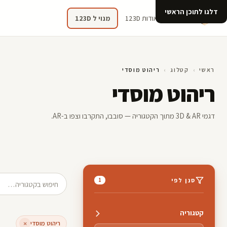
דלגו לתוכן הראשי
קטלוג
אודות 123D
מנוי ל 123D
ראשי
›
קטלוג
›
ריהוט מוסדי
ריהוט מוסדי
דגמי 3D & AR מתוך הקטגוריה — סובבו, התקרבו וצפו ב-AR.
חיפוש מוצרים
סנן לפי
1
קטגוריה
ריהוט מוסדי
×