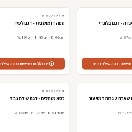
R
F
3D · AR
מיליון כסאות
מיליון כסאות
דה - דגם בלונדי
ספה דו מושבית - דגם לפיד
W: 160cm · H: 85cm · D: 66cm
W: 57cm
צפו ב3D או במציאות רבודה אצלכם בבית
B
R
L
F
3D · AR
מיליון כסאות
מיליון כסאות
וה דמוי עור
כסא מנהלים - דגם שילה גבוה
W: 66cm · H: 128cm · D: 64.9cm
W: 52cm 