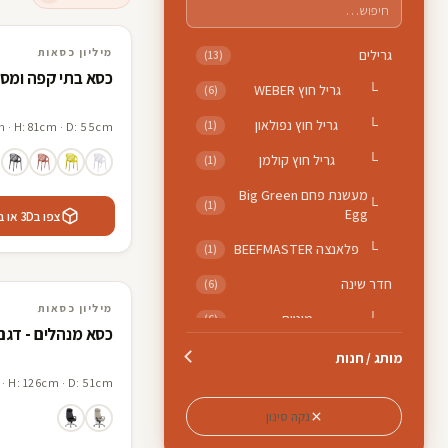
3D · AR
מיליון כסאות
מיליון כסאות
גרילים
(13)
כסא בתי קפה ומסע
└
גריל חוץ WEBER
(6)
└
גריל חוץ נפולאון
(1)
 · H: 81cm · D: 55cm
└
גריל חוץ קולמן
(1)
מעשנת פחם Big Green
└
(1)
Egg
צפו ב3D או במציאות רבודה אצלכם בבית
└
פלאנצה BEEFMASTER
(1)
חדר שינה
(6)
3D · AR
מיליון כסאות
מיליון כסאות
└
מיטות
(6)
כסא מנהלים - דגם שארם 2 גב
כיסאות
(33)
מותג / חנות
· H: 126cm · D: 51cm
└
כסאות אוכל
(10)
נקה סינון
└
כסאות בר
(14)