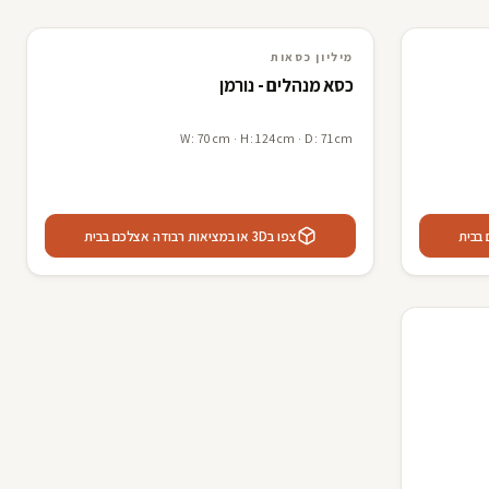
3D · AR
מיליון כסאות
מיליון כסאות
כסא מנהלים - נורמן
W: 70cm · H: 124cm · D: 71cm
צפו ב3D או במציאות רבודה אצלכם בבית