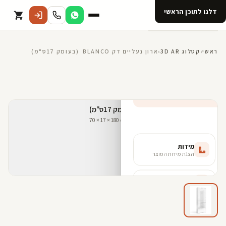
דלגו לתוכן הראשי
קטלוג
ראשי
›
קטלוג 3D AR
›
ארון נעליים דק BLANCO (בעומק 17ס"מ)
אודות 123D
מנוי ל 123D
קדמי