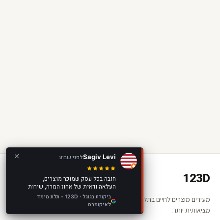
Sagiv Levi
לפני שבוע
123D
חובה בכל עסק שמוכר מוצרים,
העלאה ודאית של אחוז המרה, שירות
מצוין, מוצר מצוין, מומלץ בחום!
ביקורת בגוגל · 123D - תלת מימד
מעירים מוצרים לחיים בתלת מימד ומציאות רבודה. החנות שלכם —
לאיקומרס
מציאותית יותר.