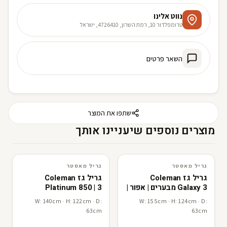
נווט אלינו
טרומפלדור 10, רמת השרון, 4726410, ישראל
השאר פרטים
שתפו את המוצר
מוצרים נוספים שיעניינו אותך
R
F
R
F
גריל מאסטר
גריל מאסטר
3D · AR
גריל מאסטר
3D · AR
גריל מאסטר
גריל גז Coleman
גריל גז Coleman
Galaxy 3 מבערים | אפור |
Platinum 850 | 3
מדפים מתקפלים |
מבערים מבער אינפרא
W: 140cm · H: 122cm · D:
W: 155cm · H: 124cm · D:
GrillMaster
כירת צד | GrillMaster
63cm
63cm