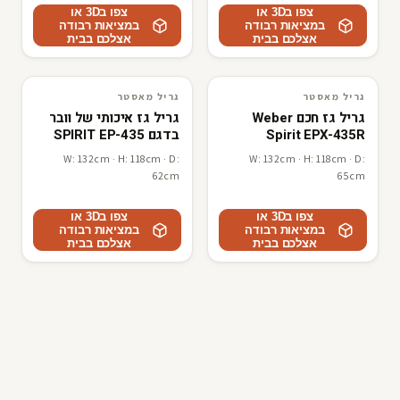
צפו ב3D או
צפו ב3D או
במציאות רבודה
במציאות רבודה
אצלכם בבית
אצלכם בבית
R
F
גריל מאסטר
גריל מאסטר
3D · AR
גריל מאסטר
3D · AR
גריל מאסטר
גריל גז חכם Weber
גריל גז איכותי של וובר
Spirit EPX-435R
בדגם SPIRIT EP-435
Stealth | Wi-Fi רוטיסרי
קונים מGrill Master
W: 132cm · H: 118cm · D:
W: 132cm · H: 118cm · D:
4 מבערים | GrillMaster
62cm
65cm
צפו ב3D או
צפו ב3D או
במציאות רבודה
במציאות רבודה
אצלכם בבית
אצלכם בבית