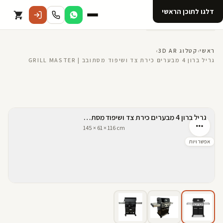
דלגו לתוכן הראשי
קטלוג
ראשי
›
קטלוג 3D AR
›
גריל ברון 4 מבערים כירת צד ושיפוד מסתובב | GRILL MASTER
אודות 123D
מנוי ל 123D