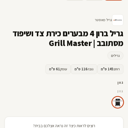
קדמי
ימין
אחורי
גריל מאסטר
גריל ברון 4 מבערים כירת צד ושיפוד
מסתובב | Grill Master
גרילים
רוחב
145 ס"מ
גובה
116 ס"מ
עומק
61 ס"מ
גוון
גוון
רוצים לראות כיצד זה נראה אצלכם בבית?