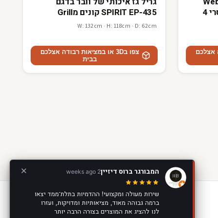
Weber-
גריל גז איכותי של וובר בדגם
435R Stealth | Wi-Fi רוטיסרי 4
SPIRIT EP-435 קונים מGrill
Master
W: 132cm · H: 118cm · D: 62cm
דה אצלכם
צפו ב3D או במציאות רבודה אצלכם
בבית
המבורגר ברוס דיזיין
2 weeks ago
שירות מעולה ומקצועי! ההדמיות בתלת־ממד יצאו
ברמה גבוהה מאוד, מציאותיות ומדויקות, ועזרו
יצירת קשר
לנו להציג את המוצרים בצורה הרבה יותר