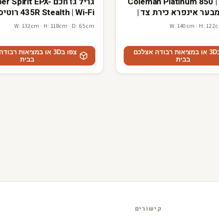
יל גז Coleman Platinum 850 | 3
גריל גז חכם  Spirit EPX
בער אינפרא כירת צד |
Gr
מבערים | GrillMaster
W: 132cm · H: 118cm · D: 65cm
W: 140cm · H: 122
צפו ב3D או במציאות רבודה אצלכם
צפו ב3D או במציאות רבו
בבית
בבית
קישורים