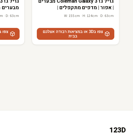
גריל גז Coleman Galaxy 3 מבערים
גר
| אפור | מדפים מתקפלים |
מבערים מ
illMaster
GrillMaster
cm · D: 63cm
W: 155cm · H: 124cm · D: 63cm
צפו ב3D או במציאות רבודה אצלכם
בבית
123D