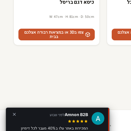
כיסא דגם בריסל
W: 47cm · H: 81cm · D: 50cm
דה אצלכם
צפו ב3D או במציאות רבודה אצלכם
בבית
Amnon B2B
לפני שבוע
יצירת קשר
המכירות באתר עלו ב40% מעבר לכל דימיון