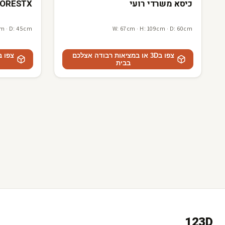
כיסא משרדי רועי
FORESTX כיסא ד
cm · D: 45cm
W: 67cm · H: 109cm · D: 60cm
צפו ב3D או במציאות רבודה אצלכם
בבית
123D