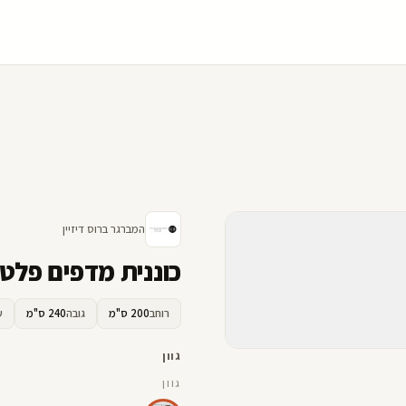
המברגר ברוס דיזיין
כוננית מדפים פלטי
רוחב
200 ס"מ
גובה
240 ס"מ
ע
גוון
גוון