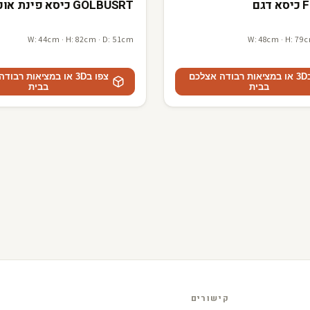
גם
GOLBUSRT כיסא פינת אוכל
W: 44cm · H: 82cm · D: 51cm
W: 48cm · H: 79
צפו ב3D או במציאות רבודה אצלכם
צפו ב3D או במציאות רבו
בבית
בבית
קישורים