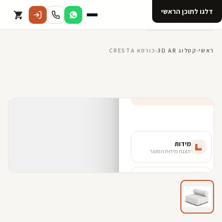
דלגו לתוכן הראשי
קטלוג
ראשי
›
קטלוג 3D AR
›
כורסא CRESTA
אודות 123D
מנוי ל 123D
קדמי