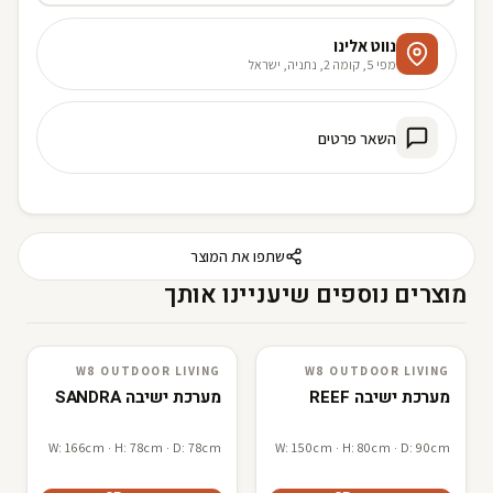
נווט אלינו
מפי 5, קומה 2, נתניה, ישראל
השאר פרטים
שתפו את המוצר
מוצרים נוספים שיעניינו אותך
W8 OUTDOOR LIVING
W8 OUTDOOR LIVING
W8 outdoor living
3D · AR
W8 outdoor living
3D · AR
מערכת ישיבה REEF
מערכת ישיבה SANDRA
W: 166cm · H: 78cm · D: 78cm
W: 150cm · H: 80cm · D: 90cm