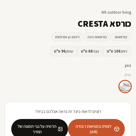
W8 outdoor living
כורסא CRESTA
כורסאות
כורסאות גינה
ריהוט גן ומרפסת
רוחב
106 ס"מ
גובה
68 ס"מ
עומק
96 ס"מ
גוון
גוון
רוצים לראות כיצד זה נראה אצלכם בבית?
לצפיה במציאות רבודה
הדמיה על גבי תמונה של
(AR)
החדר