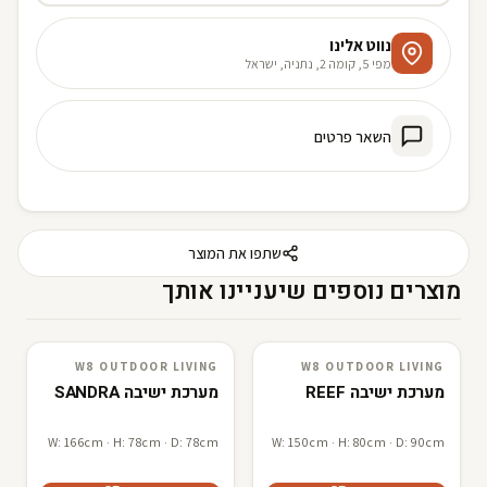
נווט אלינו
מפי 5, קומה 2, נתניה, ישראל
השאר פרטים
שתפו את המוצר
מוצרים נוספים שיעניינו אותך
W8 OUTDOOR LIVING
W8 OUTDOOR LIVING
W8 outdoor living
3D · AR
W8 outdoor living
3D · AR
מערכת ישיבה REEF
מערכת ישיבה SANDRA
W: 166cm · H: 78cm · D: 78cm
W: 150cm · H: 80cm · D: 90cm