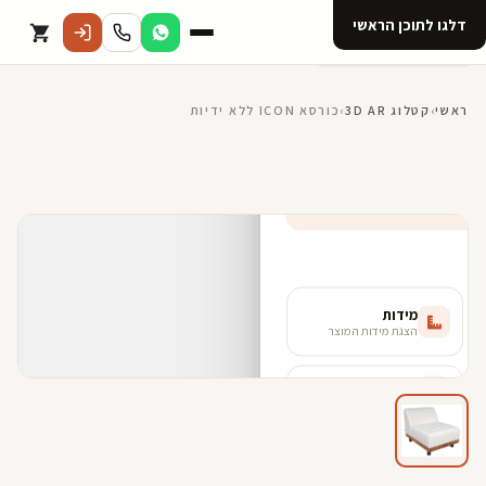
דלגו לתוכן הראשי
קטלוג
ראשי
›
קטלוג 3D AR
›
כורסא ICON ללא ידיות
אודות 123D
מנוי ל 123D
קדמי