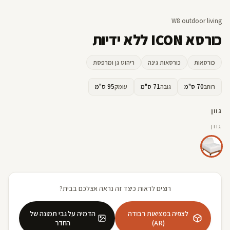
W8 outdoor living
כורסא ICON ללא ידיות
כורסאות
כורסאות גינה
ריהוט גן ומרפסת
רוחב
70 ס"מ
גובה
71 ס"מ
עומק
95 ס"מ
גוון
גוון
רוצים לראות כיצד זה נראה אצלכם בבית?
לצפיה במציאות רבודה
הדמיה על גבי תמונה של
(AR)
החדר