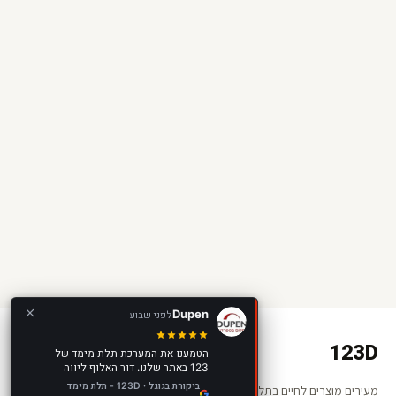
Dupen
לפני שבוע
123D
הטמענו את המערכת תלת מימד של
123 באתר שלנו. דור האלוף ליווה
אותנו בתהליך ההתקנה שהיה פשוט
ביקורת בגוגל · 123D - תלת מימד
מעירים מוצרים לחיים בתלת מימד ומציאות רבודה. החנות שלכם —
וקל בטירוף, נתן לנו טיפים לשימוש