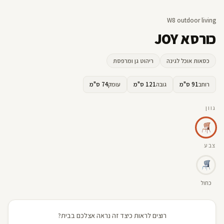
W8 outdoor living
כורסא JOY
כסאות אוכל לגינה
ריהוט גן ומרפסת
רוחב
91 ס"מ
גובה
121 ס"מ
עומק
74 ס"מ
גוון
צבע
כחול
רוצים לראות כיצד זה נראה אצלכם בבית?