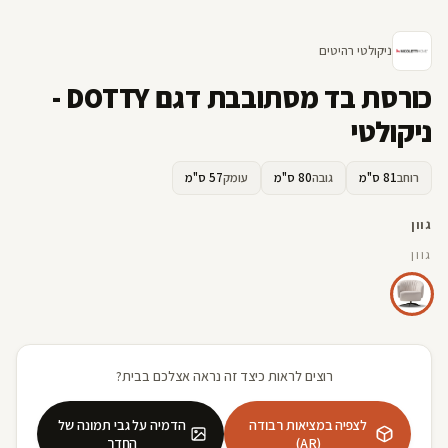
ניקולטי רהיטים
כורסת בד מסתובבת דגם DOTTY -
ניקולטי
רוחב
81 ס"מ
גובה
80 ס"מ
עומק
57 ס"מ
גוון
גוון
רוצים לראות כיצד זה נראה אצלכם בבית?
לצפיה במציאות רבודה
הדמיה על גבי תמונה של
(AR)
החדר