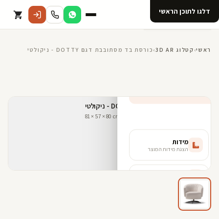
דלגו לתוכן הראשי
קטלוג
ראשי
›
קטלוג 3D AR
›
כורסת בד מסתובבת דגם DOTTY - ניקולטי
אודות 123D
מנוי ל 123D
קדמי