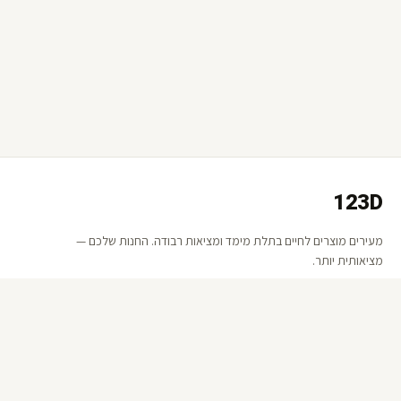
123D
מעירים מוצרים לחיים בתלת מימד ומציאות רבודה. החנות שלכם —
מציאותית יותר.
קישורים
אודות 123D
שאלות ותשובות
קטלוג