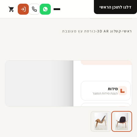
דלגו לתוכן הראשי
קטלוג
ראשי
›
קטלוג 3D AR
›
כורסת עץ מעוצבת
אודות 123D
מנוי ל 123D
קדמי
שמאל