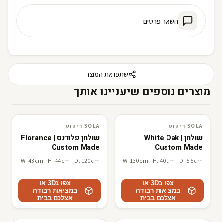
השאר פרטים
שתפו את המוצר
מוצרים נוספים שיעניינו אותך
SOLA ריהוט
SOLA ריהוט
SOLA ריהוט
3D · AR
SOLA ריהוט
3D · AR
שולחן White Oak |
שולחן פלורנס Florance |
Custom Made
Custom Made
W: 43cm · H: 44cm · D: 120cm
W: 130cm · H: 40cm · D: 55cm
צפו ב3D או
צפו ב3D או
במציאות רבודה
במציאות רבודה
אצלכם בבית
אצלכם בבית