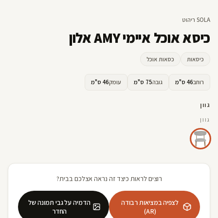
SOLA ריהוט
כיסא אוכל איימי AMY אלון
כיסאות
כסאות אוכל
רוחב
46 ס"מ
גובה
75 ס"מ
עומק
46 ס"מ
גוון
גוון
רוצים לראות כיצד זה נראה אצלכם בבית?
לצפיה במציאות רבודה
הדמיה על גבי תמונה של
(AR)
החדר