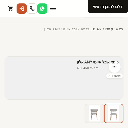
דלגו לתוכן הראשי
קטלוג
ראשי
›
קטלוג 3D AR
›
כיסא אוכל איימי AMY אלון
אודות 123D
מנוי ל 123D
קדמי
אחורי