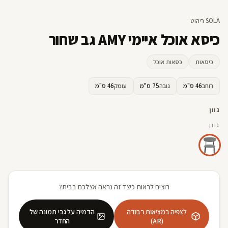
SOLA ריהוט
כיסא אוכל איימי AMY גב שחור
כיסאות
כסאות אוכל
רוחב
46 ס"מ
גובה
75 ס"מ
עומק
46 ס"מ
גוון
גוון
רוצים לראות כיצד זה נראה אצלכם בבית?
לצפיה במציאות רבודה
הדמיה על גבי תמונה של
(AR)
החדר