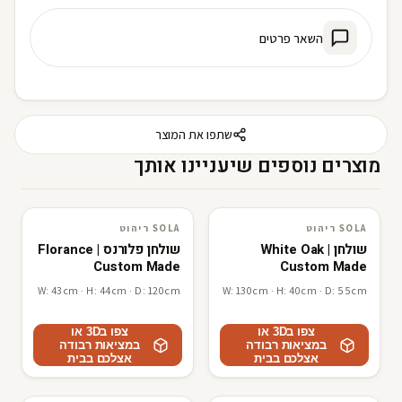
השאר פרטים
שתפו את המוצר
מוצרים נוספים שיעניינו אותך
SOLA ריהוט
SOLA ריהוט
SOLA ריהוט
3D · AR
SOLA ריהוט
3D · AR
שולחן White Oak |
שולחן פלורנס Florance |
Custom Made
Custom Made
W: 43cm · H: 44cm · D: 120cm
W: 130cm · H: 40cm · D: 55cm
צפו ב3D או
צפו ב3D או
במציאות רבודה
במציאות רבודה
אצלכם בבית
אצלכם בבית