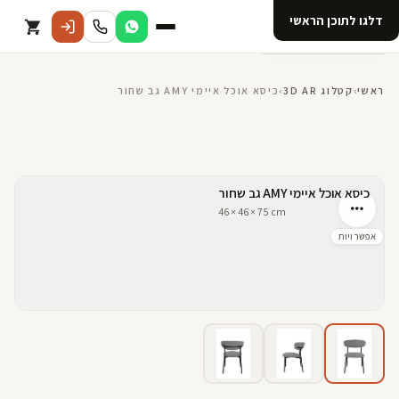
דלגו לתוכן הראשי
קטלוג
ראשי
›
קטלוג 3D AR
›
כיסא אוכל איימי AMY גב שחור
אודות 123D
מנוי ל 123D
קדמי
שמאל
אחורי