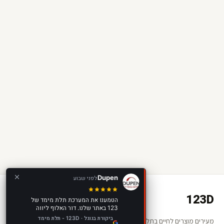
Dupen
לפני שבוע
123D
הטמענו את המערכת תלת מימד של
123 באתר שלנו. דור האלוף ליווה
אותנו בתהליך ההתקנה שהיה פשוט
ביקורת בגוגל · 123D - תלת מימד
מעירים מוצרים לחיים בתלת מימד ומציאות רבודה. החנות שלכם —
וקל בטירוף, נתן לנו טיפים לשימוש