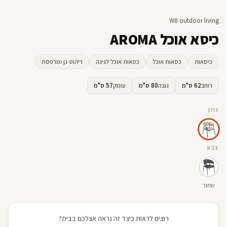
W8 outdoor living
כיסא אוכל AROMA
כיסאות
כסאות אוכל
כסאות אוכל לגינה
ריהוט גן ומרפסת
רוחב
62 ס"מ
גובה
80 ס"מ
עומק
57 ס"מ
גוון
צבע
שחור
רוצים לראות כיצד זה נראה אצלכם בבית?