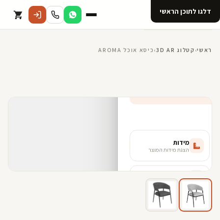
דלגו לתוכן הראשי
קטלוג
ראשי
›
קטלוג 3D AR
›
כיסא אוכל AROMA
אודות 123D
מנוי ל 123D
קדמי
שחור