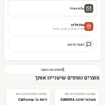
שלחו אימייל
נווט אלינו
מפי 5, קומה 2, נתניה, ישראל
השאר פרטים
שתפו את המוצר
מוצרים נוספים שיעניינו אותך
W8 OUTDOOR LIVING
W8 OUTDOOR LIVING
W8 outdoor living
3D · AR
W8 outdoor living
3D · AR
מערכת ישיבה SANDRA
כיסא בר California