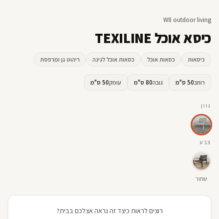
W8 outdoor living
כיסא אוכל TEXILINE
כיסאות
כסאות אוכל
כסאות אוכל לגינה
ריהוט גן ומרפסת
רוחב
50 ס"מ
גובה
80 ס"מ
עומק
50 ס"מ
גוון
צבע
שחור
רוצים לראות כיצד זה נראה אצלכם בבית?