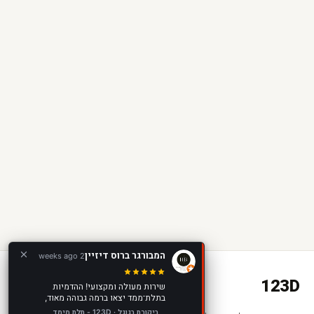
המבורגר ברוס דיזיין
2 weeks ago
123D
שירות מעולה ומקצועי! ההדמיות
בתלת־ממד יצאו ברמה גבוהה מאוד,
מציאותיות ומדויקות, ועזרו לנו להציג
ביקורת בגוגל · 123D - תלת מימד