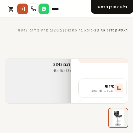
דלגו לתוכן הראשי
קטלוג
ראשי
›
קטלוג 3D AR
›
כיסא בר מתכוונן בעיצוב מרהיב דגם 8848
אודות 123D
מנוי ל 123D
קדמי