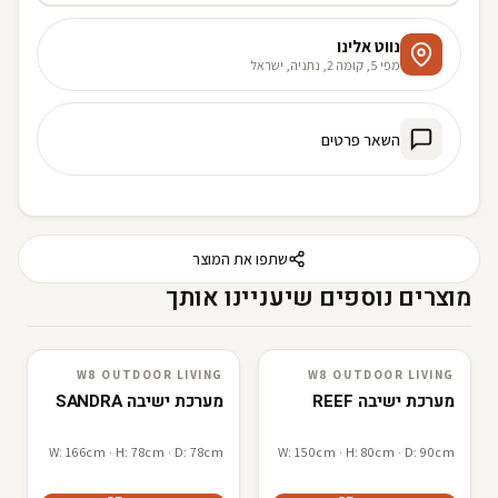
נווט אלינו
מפי 5, קומה 2, נתניה, ישראל
השאר פרטים
שתפו את המוצר
מוצרים נוספים שיעניינו אותך
W8 OUTDOOR LIVING
W8 OUTDOOR LIVING
W8 outdoor living
3D · AR
W8 outdoor living
3D · AR
מערכת ישיבה REEF
מערכת ישיבה SANDRA
W: 166cm · H: 78cm · D: 78cm
W: 150cm · H: 80cm · D: 90cm