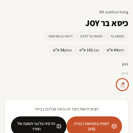
W8 outdoor living
כיסא בר JOY
כסאות בר
כסאות בר לגינה
ריהוט גן ומרפסת
רוחב
64 ס"מ
גובה
101 ס"מ
עומק
58 ס"מ
גוון
גוון
רוצים לראות כיצד זה נראה אצלכם בבית?
לצפיה במציאות רבודה
הדמיה על גבי תמונה של
(AR)
החדר