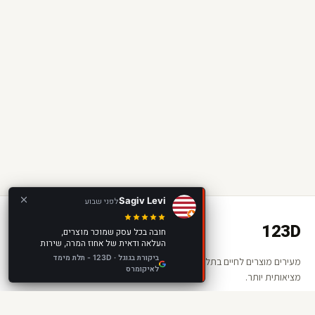
Sagiv Levi
לפני שבוע
123D
חובה בכל עסק שמוכר מוצרים,
העלאה ודאית של אחוז המרה, שירות
מצוין, מוצר מצוין, מומלץ בחום!
ביקורת בגוגל · 123D - תלת מימד
מעירים מוצרים לחיים בתלת מימד ומציאות רבודה. החנות שלכם —
לאיקומרס
מציאותית יותר.
קישורים