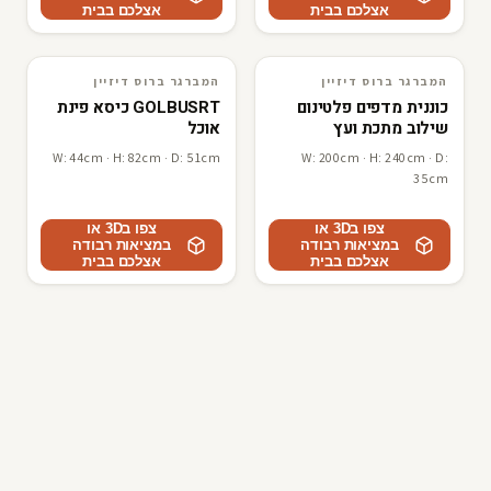
אצלכם בבית
אצלכם בבית
המברגר ברוס דיזיין
המברגר ברוס דיזיין
3D · AR
המברגר ברוס דיזיין
3D · AR
המברגר ברוס דיזיין
כוננית מדפים פלטינום
GOLBUSRT כיסא פינת
שילוב מתכת ועץ
אוכל
W: 44cm · H: 82cm · D: 51cm
W: 200cm · H: 240cm · D:
35cm
צפו ב3D או
צפו ב3D או
במציאות רבודה
במציאות רבודה
אצלכם בבית
אצלכם בבית