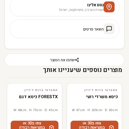
נווט אלינו
תוצרת הארץ 1, פתח תקווה, ישראל
השאר פרטים
שתפו את המוצר
מוצרים נוספים שיעניינו אותך
המברגר ברוס דיזיין
המברגר ברוס דיזיין
3D · AR
המברגר ברוס דיזיין
3D · AR
המברגר ברוס דיזיין
כיסא משרדי רועי
FORESTX כיסא דגם
W: 48cm · H: 79cm · D: 45cm
W: 67cm · H: 109cm · D: 60cm
צפו ב3D או
צפו ב3D או
במציאות רבודה
במציאות רבודה