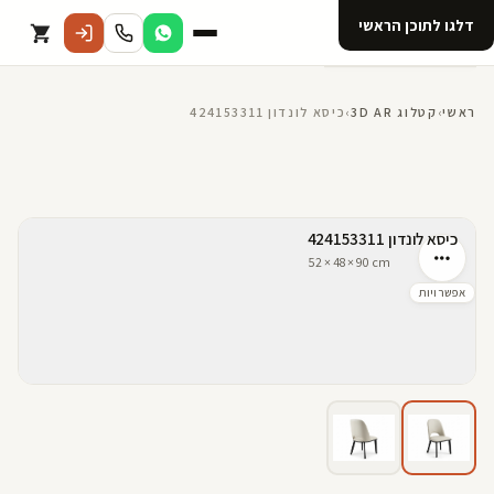
דלגו לתוכן הראשי
קטלוג
ראשי
›
קטלוג 3D AR
›
כיסא לונדון 424153311
אודות 123D
מנוי ל 123D
קדמי
אחורי