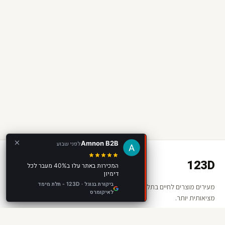
Amnon B2B
לפני שבוע
123D
המכירות באתר עלו ב40% מעבר לכל
דימיון
ביקורת בגוגל · 123D - תלת מימד
מעירים מוצרים לחיים בתלת מימד ומציאות רבודה. החנות שלכם —
לאיקומרס
מציאותית יותר.
קישורים