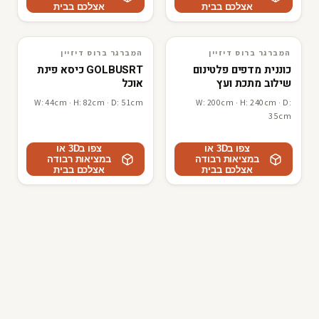
אצלכם בבית
אצלכם בבית
המברגר ברוס דיזיין
המברגר ברוס דיזיין
3D · AR
המברגר ברוס דיזיין
3D · AR
המברגר ברוס דיזיין
כוננית מדפים פלטינום
GOLBUSRT כיסא פינת
שילוב מתכת ועץ
אוכל
W: 44cm · H: 82cm · D: 51cm
W: 200cm · H: 240cm · D:
35cm
צפו ב3D או
צפו ב3D או
במציאות רבודה
במציאות רבודה
אצלכם בבית
אצלכם בבית