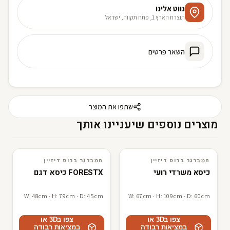
נווט אלינו
תוצרת הארץ 1, פתח תקווה, ישראל
השאר פרטים
שתפו את המוצר
מוצרים נוספים שיעניינו אותך
המברגר ברוס דיזיין
המברגר ברוס דיזיין
3D · AR
המברגר ברוס דיזיין
3D · AR
המברגר ברוס דיזיין
כיסא משרדי רועי
FORESTX כיסא דגם
W: 48cm · H: 79cm · D: 45cm
W: 67cm · H: 109cm · D: 60cm
צפו ב3D או
צפו ב3D או
במציאות רבודה
במציאות רבודה