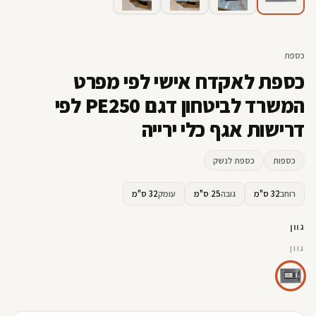
קדמי
שמאל
ימין
אחורי
כספת
כספת לאקדח אישי לפי מפרט
המשרד לביטחון דגם PE250 לפי
דרישות אגף כלי ירייה
כספות
כספת לנשק
רוחב
32 ס"מ
גובה
25 ס"מ
עומק
32 ס"מ
גוון
גוון