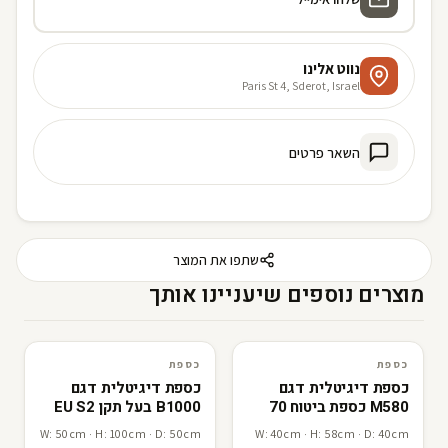
נווט אלינו
Paris St 4, Sderot, Israel
השאר פרטים
שתפו את המוצר
מוצרים נוספים שיעניינו אותך
B
R
L
F
B
R
L
F
כספת
כספת
כספת
3D · AR
כספת
3D · AR
כספת דיגיטלית דגם
כספת דיגיטלית דגם
M580 כספת ביטוח 70
B1000 בעל תקן EU S2
ק"ג
להגנה מקסימלית 155
W: 50cm · H: 100cm · D: 50cm
W: 40cm · H: 58cm · D: 40cm
ק"גתוצרת ישראל כספת