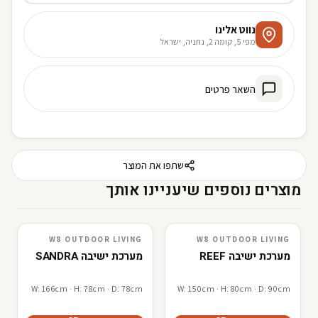
נווט אלינו
מפי 5, קומה 2, נתניה, ישראל
השאר פרטים
שתפו את המוצר
מוצרים נוספים שיעניינו אותך
W8 OUTDOOR LIVING
W8 OUTDOOR LIVING
W8 outdoor living
3D · AR
W8 outdoor living
3D · AR
מערכת ישיבה REEF
מערכת ישיבה SANDRA
W: 166cm · H: 78cm · D: 78cm
W: 150cm · H: 80cm · D: 90cm