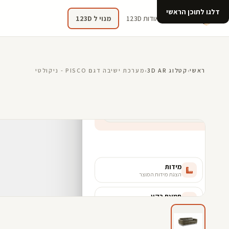
דלגו לתוכן הראשי
קטלוג
אודות 123D
מנוי ל 123D
ראשי
›
קטלוג 3D AR
›
מערכת ישיבה דגם PISCO - ניקולטי