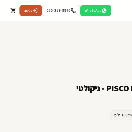
WhatsApp
050-279-9970
כניסה
י
מק
108 ס"מ