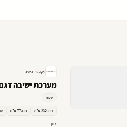
ניקולטי רהיטים
מערכת ישיבה דגם PISCO - ניקולט
ספות
רוחב
232 ס"מ
גובה
77 ס"מ
עו
גוון