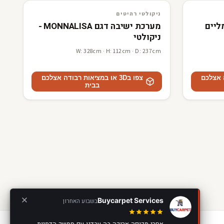
3D · AR
ניקולטי רהיטים
ניקולטי רהיטים
חשמליים
מערכת ישיבה דגם MONNALISA -
ניקולטי
W: 328cm · H: 112cm · D: 237cm
דה אצלכם
צפו ב3D או במציאות רבודה אצלכם
בבית
Buycarpet Services
בשבוע האחרון
אחרי תקופה ארוכה בה עבדנו עם ממשק הדמיות