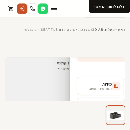
דלגו לתוכן הראשי
קטלוג
ראשי
›
קטלוג 3D AR
›
מערכת ישיבה דגם SEATTLE - ניקולטי
אודות 123D
מנוי ל 123D
קדמי