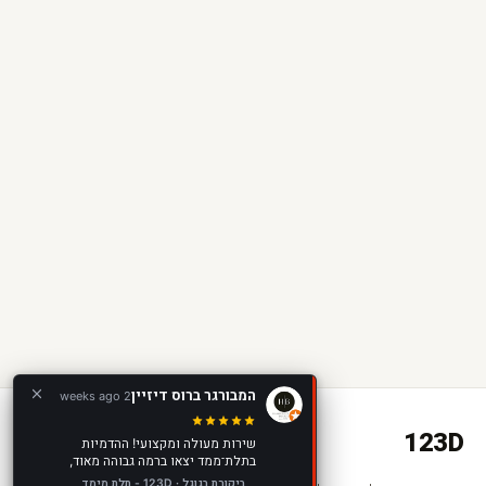
המבורגר ברוס דיזיין
2 weeks ago
123D
שירות מעולה ומקצועי! ההדמיות
בתלת־ממד יצאו ברמה גבוהה מאוד,
מציאותיות ומדויקות, ועזרו לנו להציג
ביקורת בגוגל · 123D - תלת מימד