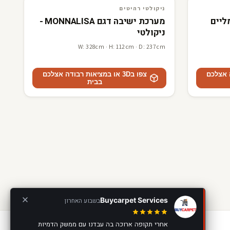
3D · AR
ניקולטי רהיטים
ניקולטי רהיטים
חשמליים
מערכת ישיבה דגם MONNALISA -
ניקולטי
W: 328cm · H: 112cm · D: 237cm
דה אצלכם
צפו ב3D או במציאות רבודה אצלכם
בבית
Buycarpet Services
בשבוע האחרון
אחרי תקופה ארוכה בה עבדנו עם ממשק הדמיות