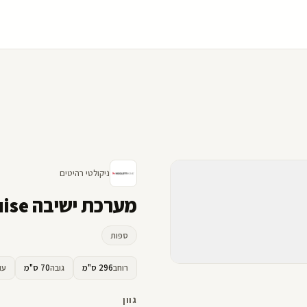
ניקולטי רהיטים
מערכת ישיבה Louise - ניקולטי
ספות
רוחב
296 ס"מ
גובה
70 ס"מ
עו
גוון