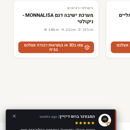
3D · AR
ניקולטי רהיטים
ניקולטי רהיטים
חשמליים
מערכת ישיבה דגם MONNALISA -
ניקולטי
W: 328cm · H: 112cm · D: 237cm
דה אצלכם
צפו ב3D או במציאות רבודה אצלכם
בבית
המבורגר ברוס דיזיין
2 weeks ago
שירות מעולה ומקצועי! ההדמיות בתלת־ממד יצאו