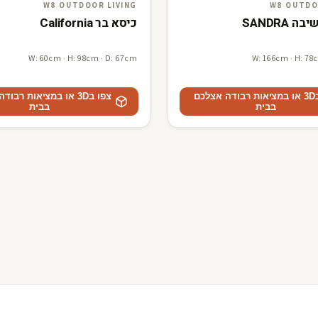
W8 outdoor living
3D · AR
W8 out
W8 OUTDOOR LIVING
W8 OUTDO
 SANDRA
כיסא בר California
W: 60cm · H: 98cm · D: 67cm
W: 166cm · H: 78
צפו ב3D או במציאות רבודה אצלכם
צפו ב3D או במציאות רבו
בבית
בבית