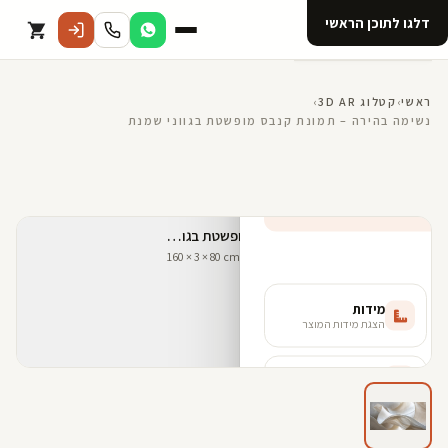
דלגו לתוכן הראשי
קטלוג
ראשי
›
קטלוג 3D AR
›
נשימה בהירה – תמונת קנבס מופשטת בגווני שמנת
אודות 123D
מנוי ל 123D