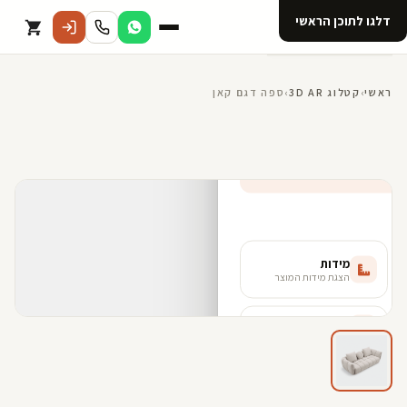
דלגו לתוכן הראשי
קטלוג
ראשי
›
קטלוג 3D AR
›
ספה דגם קאן
אודות 123D
מנוי ל 123D
קדמי