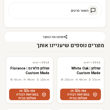
השאר פרטים
שתפו את המוצר
מוצרים נוספים שיעניינו אותך
SOLA ריהוט
SOLA ריהוט
SOLA ריהוט
3D · AR
SOLA ריהוט
3D · AR
שולחן White Oak |
שולחן פלורנס Florance |
Custom Made
Custom Made
W: 43cm · H: 44cm · D: 120cm
W: 130cm · H: 40cm · D: 55cm
צפו ב3D או
צפו ב3D או
במציאות רבודה
במציאות רבודה
אצלכם בבית
אצלכם בבית