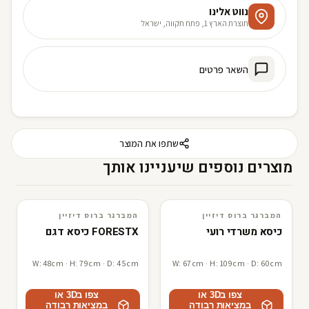
נווט אלינו
תוצרת הארץ 1, פתח תקווה, ישראל
השאר פרטים
שתפו את המוצר
מוצרים נוספים שיעניינו אותך
המברגר ברוס דיזיין
המברגר ברוס דיזיין
3D · AR
המברגר ברוס דיזיין
3D · AR
המברגר ברוס דיזיין
כיסא משרדי רועי
FORESTX כיסא דגם
W: 48cm · H: 79cm · D: 45cm
W: 67cm · H: 109cm · D: 60cm
צפו ב3D או
צפו ב3D או
במציאות רבודה
במציאות רבודה