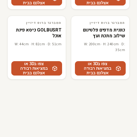
אצלכם בבית
אצלכם בבית
המברגר ברוס דיזיין
המברגר ברוס דיזיין
3D · AR
המברגר ברוס דיזיין
3D · AR
המברגר ברוס דיזיין
כוננית מדפים פלטינום
GOLBUSRT כיסא פינת
שילוב מתכת ועץ
אוכל
W: 44cm · H: 82cm · D: 51cm
W: 200cm · H: 240cm · D:
35cm
צפו ב3D או
צפו ב3D או
במציאות רבודה
במציאות רבודה
אצלכם בבית
אצלכם בבית