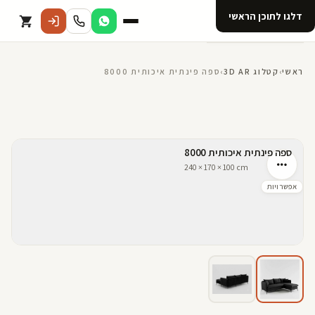
דלגו לתוכן הראשי
קטלוג
ראשי
›
קטלוג 3D AR
›
ספה פינתית איכותית 8000
אודות 123D
מנוי ל 123D
קדמי
אחורי