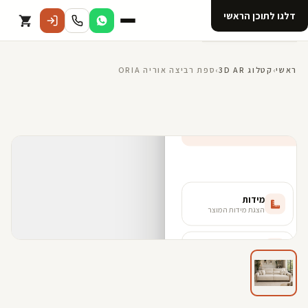
דלגו לתוכן הראשי
קטלוג
ראשי
›
קטלוג 3D AR
›
ספת רביצה אוריה ORIA
אודות 123D
מנוי ל 123D
קדמי