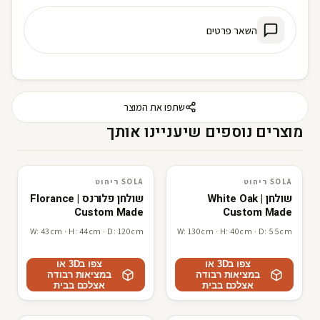
השאר פרטים
שתפו את המוצר
מוצרים נוספים שיעניינו אותך
SOLA ריהוט
SOLA ריהוט
SOLA ריהוט
3D · AR
SOLA ריהוט
3D · AR
שולחן White Oak |
שולחן פלורנס Florance |
Custom Made
Custom Made
W: 43cm · H: 44cm · D: 120cm
W: 130cm · H: 40cm · D: 55cm
צפו ב3D או
צפו ב3D או
במציאות רבודה
במציאות רבודה
אצלכם בבית
אצלכם בבית