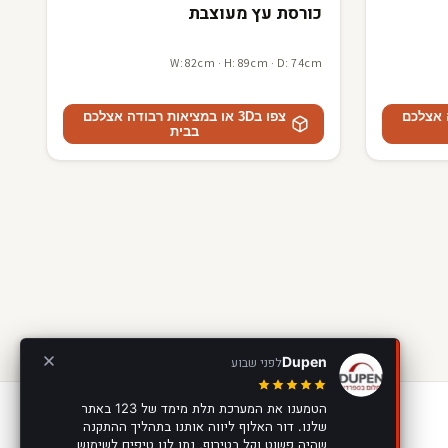
כורסת עץ מעוצבת
W: 82cm · H: 89cm · D: 74cm
דה אצלכם
צפו ב3D או במציאות רבודה אצלכם
בבית
Dupen
לפני שבוע
הטמענו את המערכת תלת מימד של 123 באתר
שלנו. דור האלוף ליווה אותנו בתהליך ההתקנה
יצירת קשר
שהיה פשוט וקל בטירוף, נתן לנו טיפים לשימוש