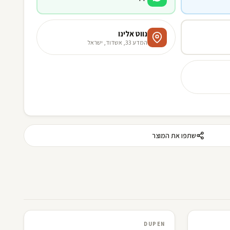
נווט אלינו
המדע 33, אשדוד, ישראל
שתפו את המוצר
L
F
3D · AR
DUPEN
DUPEN