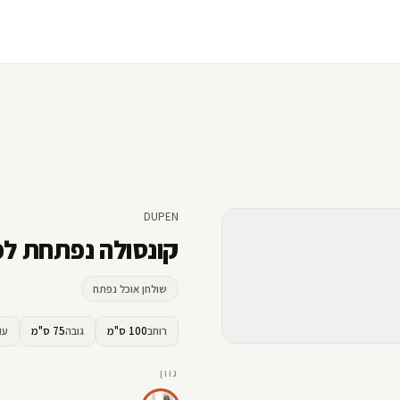
DUPEN
קונסולה נפתחת לפ
שולחן אוכל נפתח
רוחב
100 ס"מ
גובה
75 ס"מ
עו
גוון