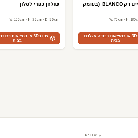
ארון נעליים דק BLANCO (בעומק
שולחן כפרי לסלון
W: 100cm · H: 35cm · D: 55cm
W: 70cm · H: 180
צפו ב3D או במציאות רבודה אצלכם
צפו ב3D או במציאות רבו
בבית
בבית
קישורים