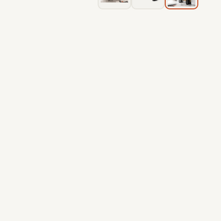
קדמי
ימין
אורך 290 סמ