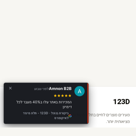
Amnon B2B
לפני שבוע
123D
המכירות באתר עלו ב40% מעבר לכל
דימיון
ביקורת בגוגל · 123D - תלת מימד
מעירים מוצרים לחיים בתלת מימד ומציאות רבודה. החנות שלכם —
לאיקומרס
מציאותית יותר.