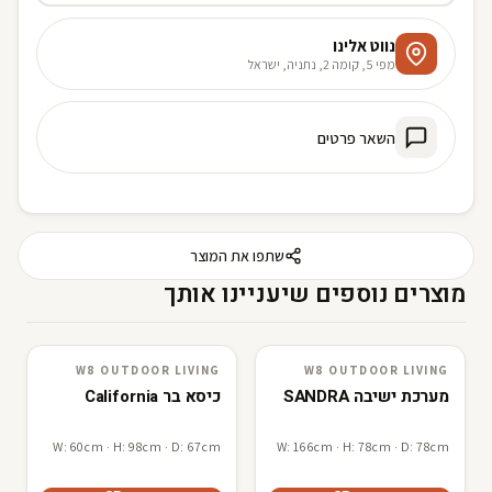
נווט אלינו
מפי 5, קומה 2, נתניה, ישראל
השאר פרטים
שתפו את המוצר
מוצרים נוספים שיעניינו אותך
W8 OUTDOOR LIVING
W8 OUTDOOR LIVING
W8 outdoor living
3D · AR
W8 outdoor living
3D · AR
מערכת ישיבה SANDRA
כיסא בר California
W: 60cm · H: 98cm · D: 67cm
W: 166cm · H: 78cm · D: 78cm