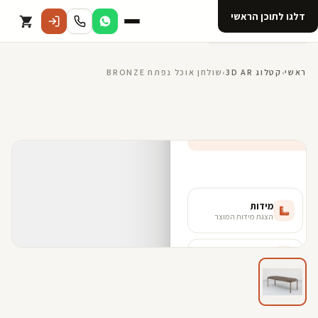
דלגו לתוכן הראשי
קטלוג
ראשי
›
קטלוג 3D AR
›
שולחן אוכל נפתח BRONZE
אודות 123D
מנוי ל 123D
קדמי