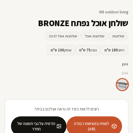
W8 outdoor living
שולחן אוכל נפתח BRONZE
שולחנות
שולחנות אוכל
שולחנות אוכל לגינה
רוחב
180 ס"מ
גובה
75 ס"מ
עומק
100 ס"מ
גוון
גוון
רוצים לראות כיצד זה נראה אצלכם בבית?
לצפיה במציאות רבודה
הדמיה על גבי תמונה של
(AR)
החדר