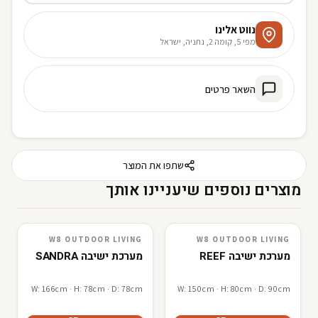
נווט אלינו
מפי 5, קומה 2, נתניה, ישראל
השאר פרטים
שתפו את המוצר
מוצרים נוספים שיעניינו אותך
W8 OUTDOOR LIVING
W8 OUTDOOR LIVING
W8 outdoor living
3D · AR
W8 outdoor living
3D · AR
מערכת ישיבה REEF
מערכת ישיבה SANDRA
W: 166cm · H: 78cm · D: 78cm
W: 150cm · H: 80cm · D: 90cm