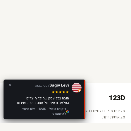
Sagiv Levi
לפני שבוע
123D
חובה בכל עסק שמוכר מוצרים,
העלאה ודאית של אחוז המרה, שירות
מצוין, מוצר מצוין, מומלץ בחום!
ביקורת בגוגל · 123D - תלת מימד
מעירים מוצרים לחיים בתלת מימד ומציאות רבודה. החנות שלכם —
לאיקומרס
מציאותית יותר.