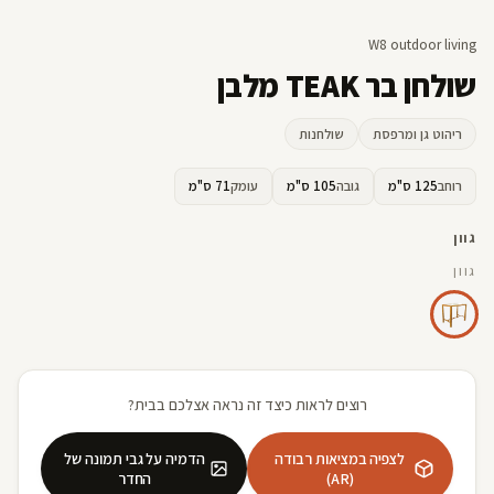
W8 outdoor living
שולחן בר TEAK מלבן
ריהוט גן ומרפסת
שולחנות
רוחב
125 ס"מ
גובה
105 ס"מ
עומק
71 ס"מ
גוון
גוון
רוצים לראות כיצד זה נראה אצלכם בבית?
לצפיה במציאות רבודה
הדמיה על גבי תמונה של
(AR)
החדר