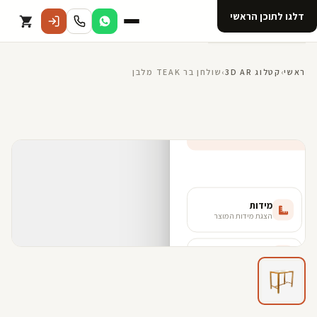
דלגו לתוכן הראשי
קטלוג
ראשי
›
קטלוג 3D AR
›
שולחן בר TEAK מלבן
אודות 123D
מנוי ל 123D
קדמי