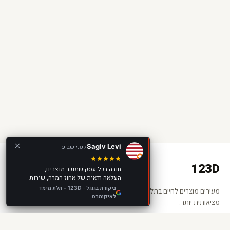
Sagiv Levi
לפני שבוע
123D
חובה בכל עסק שמוכר מוצרים,
העלאה ודאית של אחוז המרה, שירות
מצוין, מוצר מצוין, מומלץ בחום!
ביקורת בגוגל · 123D - תלת מימד
מעירים מוצרים לחיים בתלת מימד ומציאות רבודה. החנות שלכם —
לאיקומרס
מציאותית יותר.
קישורים