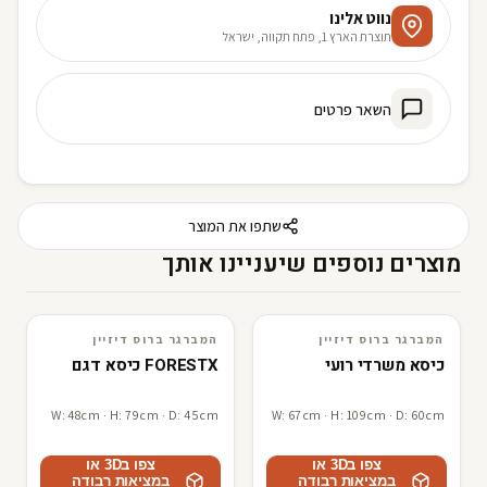
נווט אלינו
תוצרת הארץ 1, פתח תקווה, ישראל
השאר פרטים
שתפו את המוצר
מוצרים נוספים שיעניינו אותך
המברגר ברוס דיזיין
המברגר ברוס דיזיין
3D · AR
המברגר ברוס דיזיין
3D · AR
המברגר ברוס דיזיין
כיסא משרדי רועי
FORESTX כיסא דגם
W: 48cm · H: 79cm · D: 45cm
W: 67cm · H: 109cm · D: 60cm
צפו ב3D או
צפו ב3D או
במציאות רבודה
במציאות רבודה