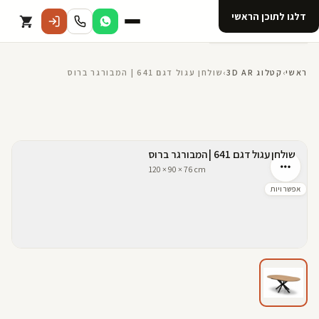
דלגו לתוכן הראשי
קטלוג
ראשי
›
קטלוג 3D AR
›
שולחן עגול דגם 641 | המבורגר ברוס
אודות 123D
מנוי ל 123D
קדמי