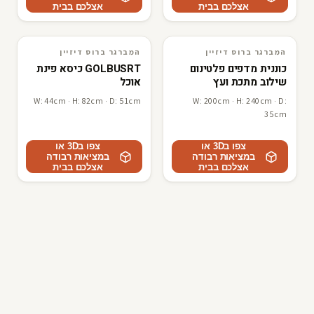
אצלכם בבית
אצלכם בבית
המברגר ברוס דיזיין
המברגר ברוס דיזיין
3D · AR
המברגר ברוס דיזיין
3D · AR
המברגר ברוס דיזיין
כוננית מדפים פלטינום
GOLBUSRT כיסא פינת
שילוב מתכת ועץ
אוכל
W: 44cm · H: 82cm · D: 51cm
W: 200cm · H: 240cm · D:
35cm
צפו ב3D או
צפו ב3D או
במציאות רבודה
במציאות רבודה
אצלכם בבית
אצלכם בבית