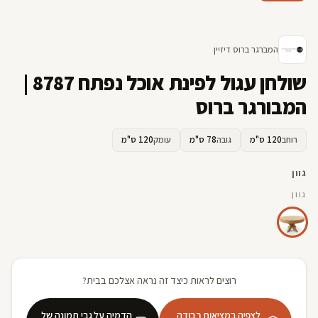
קדמי
המברגר ברוס דיזיין
שולחן עגול לפינת אוכל נפתח 8787 |
המבורגר ברוס
רוחב
120 ס"מ
גובה
78 ס"מ
עומק
120 ס"מ
גוון
גוון
רוצים לראות כיצד זה נראה אצלכם בבית?
לצפיה במציאות רבודה
הדמיה על גבי תמונה של