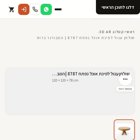
דלגו לתוכן הראשי
קטלוג
ראשי
›
קטלוג 3D AR
›
שולחן עגול לפינת אוכל נפתח 8787 | המבורגר ברוס
אודות 123D
מנוי ל 123D