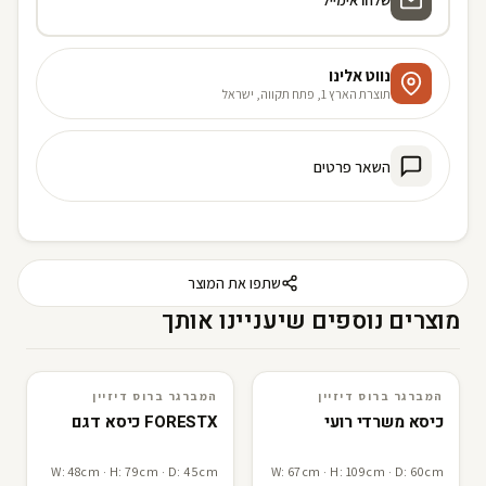
נווט אלינו
תוצרת הארץ 1, פתח תקווה, ישראל
השאר פרטים
שתפו את המוצר
מוצרים נוספים שיעניינו אותך
המברגר ברוס דיזיין
המברגר ברוס דיזיין
3D · AR
המברגר ברוס דיזיין
3D · AR
המברגר ברוס דיזיין
כיסא משרדי רועי
FORESTX כיסא דגם
W: 48cm · H: 79cm · D: 45cm
W: 67cm · H: 109cm · D: 60cm