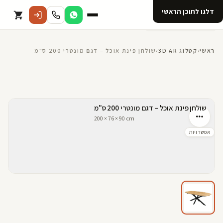
דלגו לתוכן הראשי
קטלוג
ראשי
›
קטלוג 3D AR
›
שולחן פינת אוכל – דגם מונטרי 200 ס"מ
אודות 123D
מנוי ל 123D
קדמי