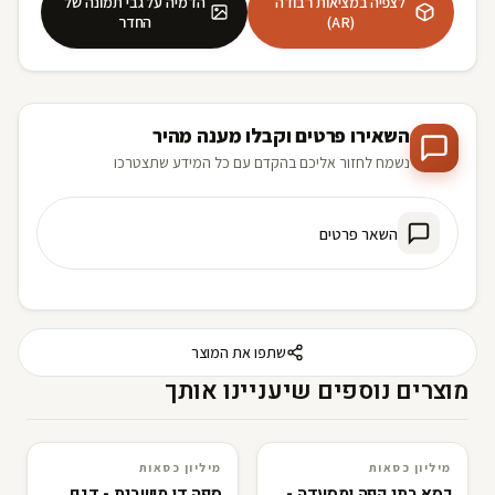
לצפיה במציאות רבודה
הדמיה על גבי תמונה של
(AR)
החדר
השאירו פרטים וקבלו מענה מהיר
נשמח לחזור אליכם בהקדם עם כל המידע שתצטרכו
השאר פרטים
שתפו את המוצר
מוצרים נוספים שיעניינו אותך
R
F
מיליון כסאות
מיליון כסאות
3D · AR
מיליון כסאות
3D · AR
מיליון כסאות
כסא בתי קפה ומסעדה -
ספה דו מושבית - דגם