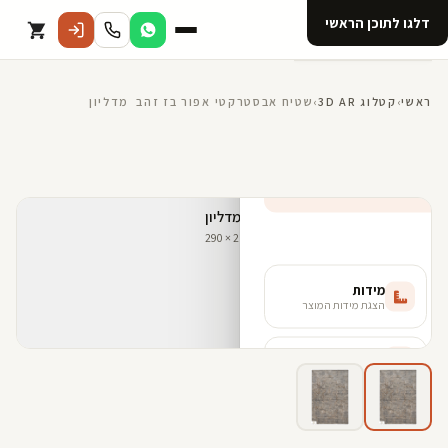
דלגו לתוכן הראשי
קטלוג
ראשי
›
קטלוג 3D AR
›
שטיח אבסטרקטי אפור בז זהב מדליון
אודות 123D
מנוי ל 123D
קדמי
160*230 ס"מ - L