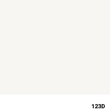
Amnon B2B
לפני שבוע
123D
המכירות באתר עלו ב40% מעבר לכל