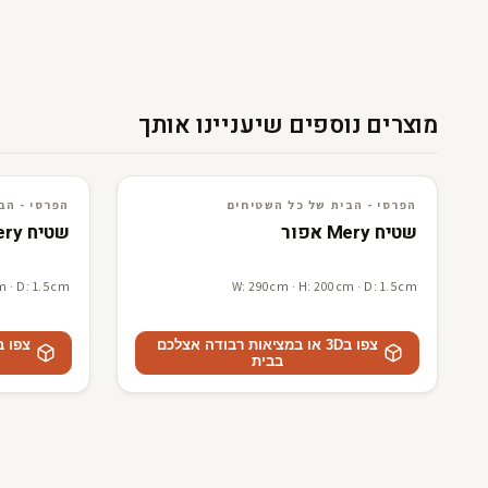
מוצרים נוספים שיעניינו אותך
3D · AR
הפרסי - הבית של כל השטיחים
3D · AR
הפרסי - הבית של כל השטיח
הפרסי - הבית של כל השטיחים
הפרסי - הב
שטיח Mery אפור
שטיח Mery בז
m · D: 1.5cm
W: 290cm · H: 200cm · D: 1.5cm
צפו ב3D או במציאות רבודה אצלכם
בבית