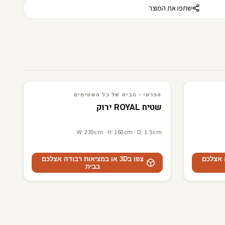
שתפו את המוצר
3D · AR
הפרסי - הבית של כל השטיחים
הפרסי - הבית של כל השטיחים
שטיח ROYAL ירוק
W: 230cm · H: 160cm · D: 1.5cm
דה אצלכם
צפו ב3D או במציאות רבודה אצלכם
בבית