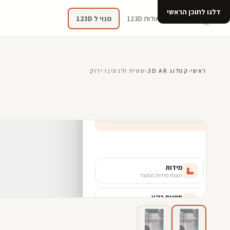
דלגו לתוכן הראשי
קטלוג
אודות 123D
מנוי ל 123D
ראשי
›
קטלוג 3D AR
›
שטיח ולנטינו ירוק