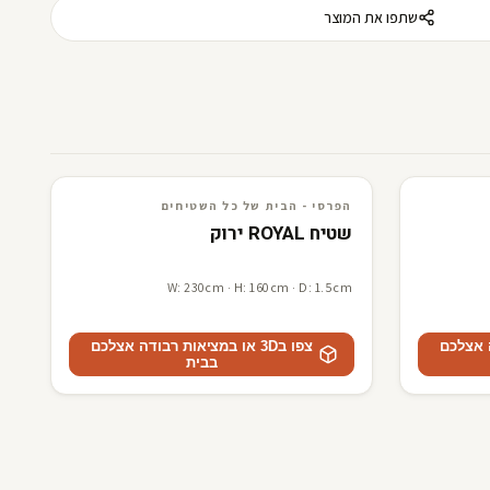
שתפו את המוצר
3D · AR
הפרסי - הבית של כל השטיחים
הפרסי - הבית של כל השטיחים
שטיח ROYAL ירוק
W: 230cm · H: 160cm · D: 1.5cm
דה אצלכם
צפו ב3D או במציאות רבודה אצלכם
בבית