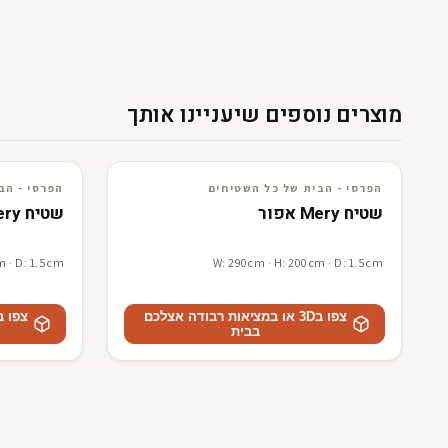
מוצרים נוספים שיעניינו אותך
3D · AR
הפרסי - הבית של כל השטיחים
3D · AR
הפרסי - הבית של כל השטיח
הפרסי - הבית של כל השטיחים
הפרסי - הב
שטיח Mery אפור
שטיח Mery בז
m · D: 1.5cm
W: 290cm · H: 200cm · D: 1.5cm
צפו ב3D או במציאות רבודה אצלכם
בבית