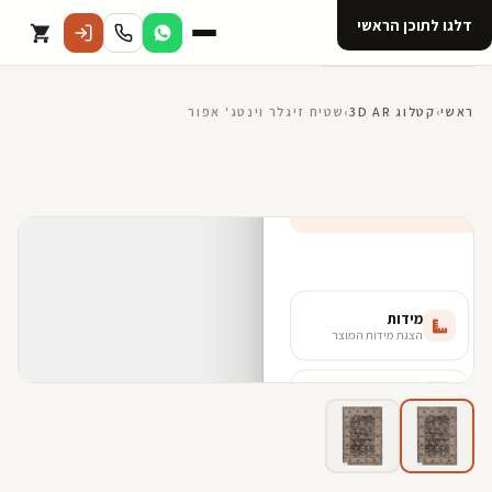
דלגו לתוכן הראשי
קטלוג
ראשי
›
קטלוג 3D AR
›
שטיח זיגלר וינטג' אפור
אודות 123D
מנוי ל 123D
קדמי
160*230 ס"מ - L