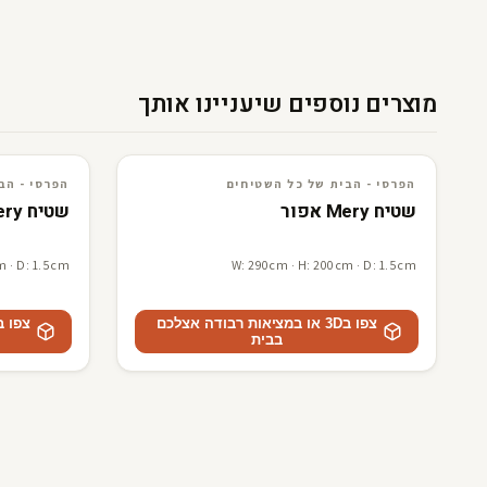
מוצרים נוספים שיעניינו אותך
3D · AR
הפרסי - הבית של כל השטיחים
3D · AR
הפרסי - הבית של כל השטיח
הפרסי - הבית של כל השטיחים
הפרסי - הב
שטיח Mery אפור
שטיח Mery בז
m · D: 1.5cm
W: 290cm · H: 200cm · D: 1.5cm
צפו ב3D או במציאות רבודה אצלכם
בבית