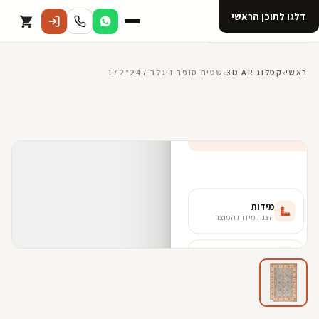
דלגו לתוכן הראשי
קטלוג
ראשי
›
קטלוג 3D AR
›
שטיח סופר זיגלר 247*172
אודות 123D
מנוי ל 123D
קדמי