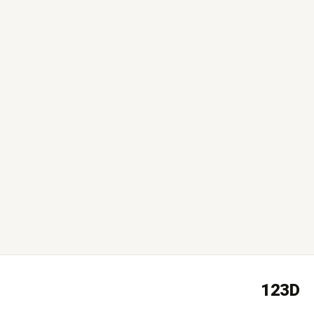
Buycarpet Services
בשבוע האחרון
123D
אחרי תקופה ארוכה בה עבדנו עם
ממשק הדמיות לשטיחים שלנו נפגשנו
עם דור ומההתחלה זה היה ברור