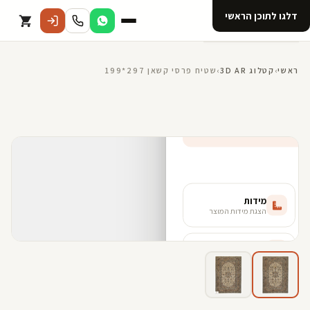
דלגו לתוכן הראשי
קטלוג
ראשי
›
קטלוג 3D AR
›
שטיח פרסי קשאן 297*199
אודות 123D
מנוי ל 123D
קדמי
160*230 ס"מ - L