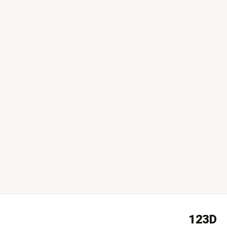
המבורגר ברוס דיזיין
2 weeks ago
123D
שירות מעולה ומקצועי! ההדמיות