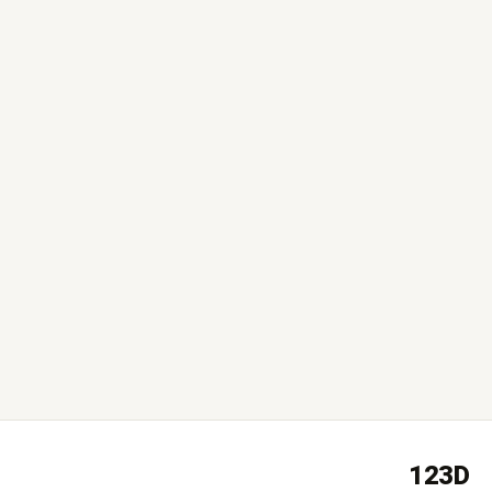
Amnon B2B
לפני שבוע
123D
המכירות באתר עלו ב40% מעבר לכל