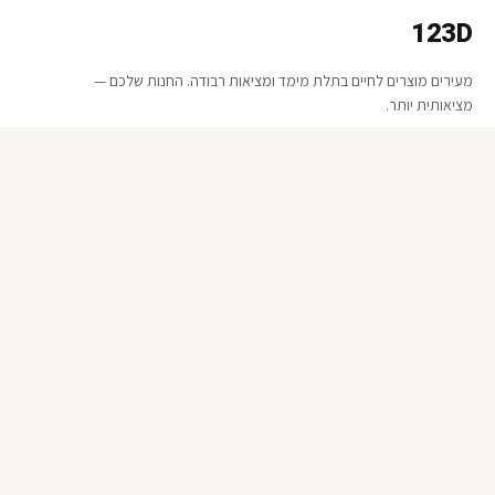
123D
מעירים מוצרים לחיים בתלת מימד ומציאות רבודה. החנות שלכם —
מציאותית יותר.
קישורים
אודות 123D
שאלות ותשובות
קטלוג
מדיניות פרטיות
תנאי שימוש
יצירת קשר
050-279-9970
WhatsApp ·
050-279-9970
info@123d.co.il