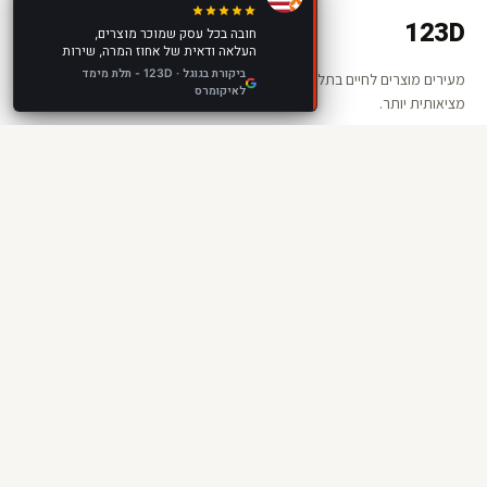
123D
חובה בכל עסק שמוכר מוצרים,
העלאה ודאית של אחוז המרה, שירות
מצוין, מוצר מצוין, מומלץ בחום!
ביקורת בגוגל · 123D - תלת מימד
מעירים מוצרים לחיים בתלת מימד ומציאות רבודה. החנות שלכם —
לאיקומרס
מציאותית יותר.
קישורים
אודות 123D
שאלות ותשובות
קטלוג
מדיניות פרטיות
תנאי שימוש
יצירת קשר
050-279-9970
WhatsApp ·
050-279-9970
info@123d.co.il