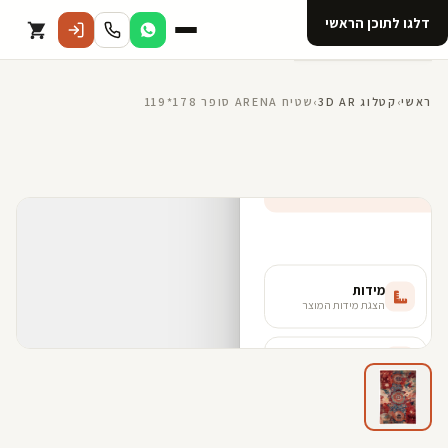
דלגו לתוכן הראשי
קטלוג
ראשי
›
קטלוג 3D AR
›
שטיח ARENA סופר 178*119
אודות 123D
מנוי ל 123D
קדמי