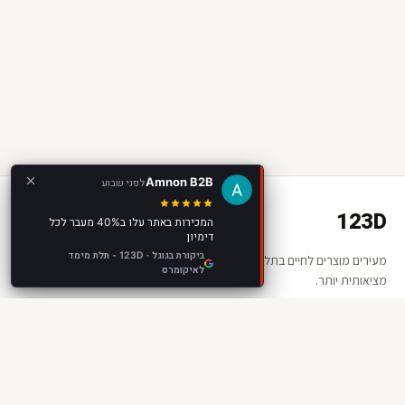
Amnon B2B
לפני שבוע
123D
המכירות באתר עלו ב40% מעבר לכל
דימיון
ביקורת בגוגל · 123D - תלת מימד
מעירים מוצרים לחיים בתלת מימד ומציאות רבודה. החנות שלכם —
לאיקומרס
מציאותית יותר.
קישורים
אודות 123D
שאלות ותשובות