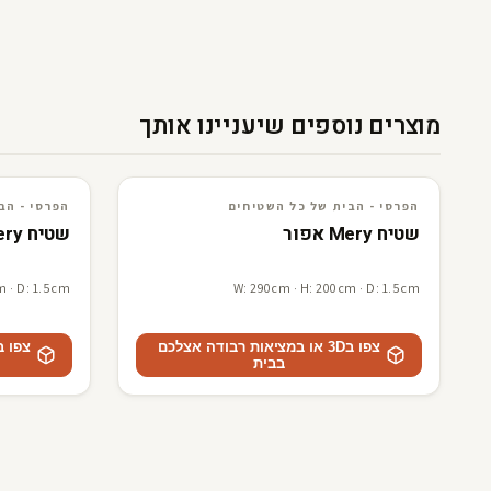
מוצרים נוספים שיעניינו אותך
3D · AR
הפרסי - הבית של כל השטיחים
3D · AR
הפרסי - הבית של כל השטיח
הפרסי - הבית של כל השטיחים
הפרסי - הב
שטיח Mery אפור
שטיח Mery בז
m · D: 1.5cm
W: 290cm · H: 200cm · D: 1.5cm
צפו ב3D או במציאות רבודה אצלכם
בבית