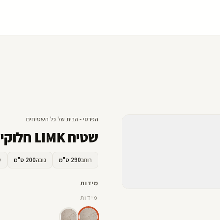
הפרסי - הבית של כל השטיחים
שטיח LIMK חלוקי נחל חום
רוחב
290 ס"מ
גובה
200 ס"מ
ע
מידות
מידות