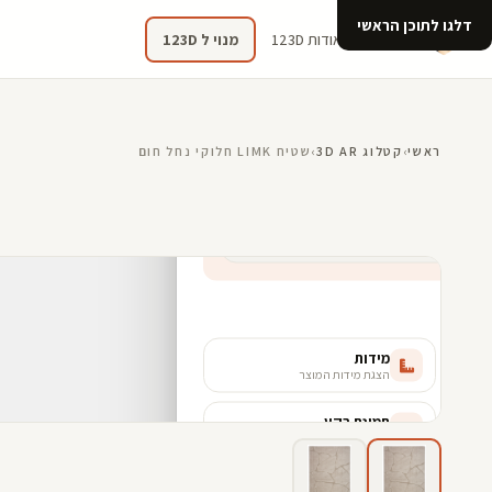
דלגו לתוכן הראשי
קטלוג
אודות 123D
מנוי ל 123D
ראשי
›
קטלוג 3D AR
›
שטיח LIMK חלוקי נחל חום