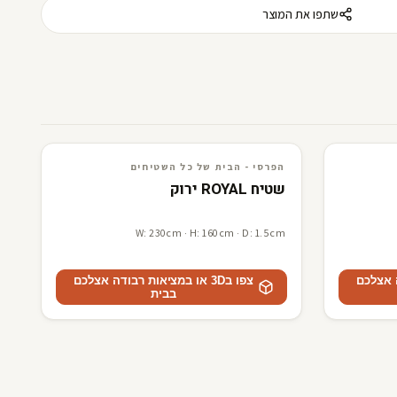
שתפו את המוצר
3D · AR
הפרסי - הבית של כל השטיחים
הפרסי - הבית של כל השטיחים
שטיח ROYAL ירוק
W: 230cm · H: 160cm · D: 1.5cm
דה אצלכם
צפו ב3D או במציאות רבודה אצלכם
בבית